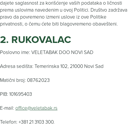
dajete saglasnost za korišćenje vaših podataka o ličnosti
prema uslovima navedenim u ovoj Politici. Društvo zadržava
pravo da povremeno izmeni uslove iz ove Politike
privatnosti, o čemu ćete biti blagovremeno obavešteni.
2. RUKOVALAC
Poslovno ime: VELETABAK DOO NOVI SAD
Adresa sedišta: Temerinska 102, 21000 Novi Sad
Matični broj: 08762023
PIB: 101695403
E-mail:
office@veletabak.rs
Telefon: +381 21 3103 300.