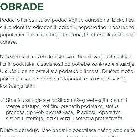
OBRADE
Podaci o ličnosti su svi podaci koji se odnose na fizičko lice
čiji je identitet određen ili odrediv, neposredno ili posredno,
poput imena, e-maila, broja telefona, IP adrese ili poštanske
adrese.
Naš web-sajt možete koristiti sa ili bez davanja bilo kakvih
ličnih podataka, u zavisnosti od potrebe konkretne situacije.
U slučaju da ne ostavljate podatke o ličnosti, Društvo može
prikupljati samo sledeće metapodatke na osnovu vašeg
korišćenja istih:
Stranicu sa koje ste došli do našeg web-sajta, datum i
vreme pristupa, količinu prenetih podataka, status
prenosa, tip web-pretraživača, IP adresu, operativni
sistem i interfejs, jezik i verziju softvera pretraživača.
Društvo obrađuje lične podatke posetilaca našeg web-sajta