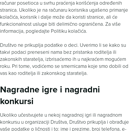
računar posetioca u svrhu praćenja korišćenja određenih
stranica. Ukoliko je na računaru korisnika ugašeno primanje
kolačića, korisnik i dalje može da koristi stranice, ali će
funkcionalnost usluge biti delimično ograničena. Za više
informacija, pogledajte Politiku kolačića.
Društvo ne prikuplja podatke o deci. Uverimo li se kako su
takvi podaci preneseni nama bez pristanka roditelja ili
zakonskih staratelja, izbrisaćemo ih u najkraćem mogućem
roku. Pri tome, vodićemo se smernicama koje smo dobili od
vas kao roditelja ili zakonskog staratelja.
Nagradne igre i nagradni
konkursi
Ukoliko učestvujete u nekoj nagradnoj igri ili nagradnom
konkursu u organizaciji Društva, Društvo prikuplja i obrađuje
vaše podatke o ličnosti i to: ime i prezime, broj telefona, e-