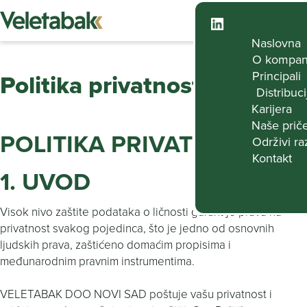
Naslovna
O kompani
Politika privatnosti
Principali
Distribuci
Karijera
Naše prič
POLITIKA PRIVATNOSTI
Održivi ra
Kontakt
1. UVOD
Visok nivo zaštite podataka o ličnosti garant je prava na
privatnost svakog pojedinca, što je jedno od osnovnih
ljudskih prava, zaštićeno domaćim propisima i
međunarodnim pravnim instrumentima.
VELETABAK DOO NOVI SAD poštuje vašu privatnost i