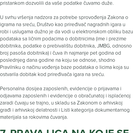
pristankom dozvolili da vaše podatke čuvamo duže.
U svrhu vršenja nadzora za potrebe sprovođenja Zakona o
igrama na sreću, Društvo kao priređivač nagradnih igara u
robi i uslugama dužno je da vodi u elektronskom obliku bazu
podataka sa ličnim podacima o dobitnicima (ime i prezime
dobitnika, podatke o prebivalištu dobitnika, JMBG, odnosno
broj pasoša dobitnika) i čuva ih najmanje pet godina od
poslednjeg dana godine na koju se odnose, shodno
Pravilniku o načinu vođenja baze podataka o licima koja su
ostvarila dobitak kod priređivača igara na sreću.
Personalna dosijea zaposlenih, evidencije o prijavama i
odjavama zaposlenih i evidencije o obračunatoj i isplaćenoj
zaradi čuvaju se trajno, u skladu sa Zakonom o arhivskoj
građi i arhivskoj delatnosti i Listi kategorija dokumentarnog
materijala sa rokovima čuvanja.
7. PRAVA LICA NA KOJE SE