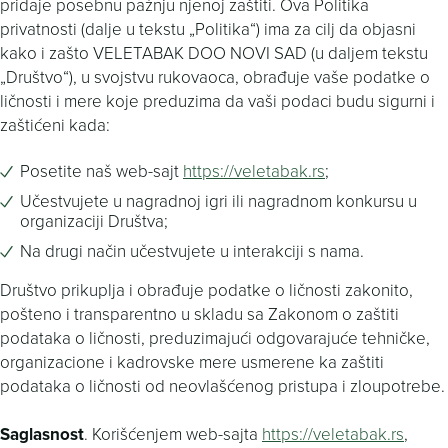
pridaje posebnu pažnju njenoj zaštiti. Ova Politika
privatnosti (dalje u tekstu „Politika“) ima za cilj da objasni
kako i zašto VELETABAK DOO NOVI SAD (u daljem tekstu
„Društvo“), u svojstvu rukovaoca, obrađuje vaše podatke o
ličnosti i mere koje preduzima da vaši podaci budu sigurni i
zaštićeni kada:
Posetite naš web-sajt
https://veletabak.rs
;
Učestvujete u nagradnoj igri ili nagradnom konkursu u
organizaciji Društva;
Na drugi način učestvujete u interakciji s nama.
Društvo prikuplja i obrađuje podatke o ličnosti zakonito,
pošteno i transparentno u skladu sa Zakonom o zaštiti
podataka o ličnosti, preduzimajući odgovarajuće tehničke,
organizacione i kadrovske mere usmerene ka zaštiti
podataka o ličnosti od neovlašćenog pristupa i zloupotrebe.
Saglasnost
. Korišćenjem web-sajta
https://veletabak.rs
,