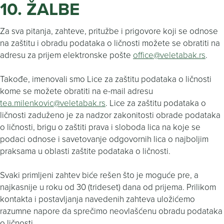
10. ŽALBE
Za sva pitanja, zahteve, pritužbe i prigovore koji se odnose
na zaštitu i obradu podataka o ličnosti možete se obratiti na
adresu za prijem elektronske pošte
office@veletabak.rs
.
Takođe, imenovali smo Lice za zaštitu podataka o ličnosti
kome se možete obratiti na e-mail adresu
tea.milenkovic@veletabak.rs
. Lice za zaštitu podataka o
ličnosti zaduženo je za nadzor zakonitosti obrade podataka
o ličnosti, brigu o zaštiti prava i sloboda lica na koje se
podaci odnose i savetovanje odgovornih lica o najboljim
praksama u oblasti zaštite podataka o ličnosti.
Svaki primljeni zahtev biće rešen što je moguće pre, a
najkasnije u roku od 30 (trideset) dana od prijema. Prilikom
kontakta i postavljanja navedenih zahteva uložićemo
razumne napore da sprečimo neovlašćenu obradu podataka
o ličnosti.