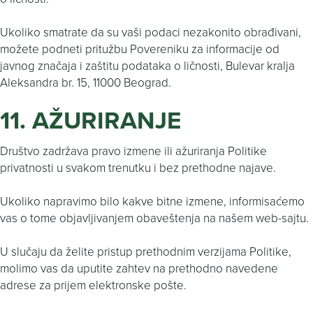
Ukoliko smatrate da su vaši podaci nezakonito obrađivani,
možete podneti pritužbu Povereniku za informacije od
javnog značaja i zaštitu podataka o ličnosti, Bulevar kralja
Aleksandra br. 15, 11000 Beograd.
11. AŽURIRANJE
Društvo zadržava pravo izmene ili ažuriranja Politike
privatnosti u svakom trenutku i bez prethodne najave.
Ukoliko napravimo bilo kakve bitne izmene, informisaćemo
vas o tome objavljivanjem obaveštenja na našem web-sajtu.
U slučaju da želite pristup prethodnim verzijama Politike,
molimo vas da uputite zahtev na prethodno navedene
adrese za prijem elektronske pošte.