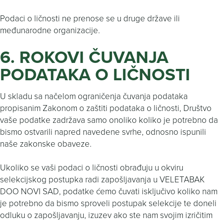
Podaci o ličnosti ne prenose se u druge države ili
međunarodne organizacije.
6. ROKOVI ČUVANJA
PODATAKA O LIČNOSTI
U skladu sa načelom ograničenja čuvanja podataka
propisanim Zakonom o zaštiti podataka o ličnosti, Društvo
vaše podatke zadržava samo onoliko koliko je potrebno da
bismo ostvarili napred navedene svrhe, odnosno ispunili
naše zakonske obaveze.
Ukoliko se vaši podaci o ličnosti obrađuju u okviru
selekcijskog postupka radi zapošljavanja u VELETABAK
DOO NOVI SAD, podatke ćemo čuvati isključivo koliko nam
je potrebno da bismo sproveli postupak selekcije te doneli
odluku o zapošljavanju, izuzev ako ste nam svojim izričitim