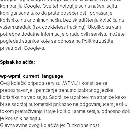
kompanija Google. Ove tehnologije su na našem sajtu
konfigurisane tako da prate posećenost i ponašanje
korisnika na anoniman način, bez skladištenja kolačića na
vašem uređaju (tzv. cookieless tracking). Ukoliko su vam
potrebne dodatne informacije o radu ovih servisa, možete
pogledati stranice koje se odnose na Politiku zaštite
privatnosti Google-a.
Spisak kolačića:
wp-wpml_current_language
Ovaj kolačić pripada servisu „WPML“ i koristi se za
prepoznavanje i pamćenje trenutno izabranog jezika
korisnika na veb sajtu. Sadrži se u zahtevima stranice kako
bi se sadržaj automatski prikazao na odgovarajućem jeziku
tokom pretraživanja i traje koliko i sama sesija, odnosno dok
je korisnik na sajtu.
Glavna svrha ovog kolačića je: Funkcionalnost