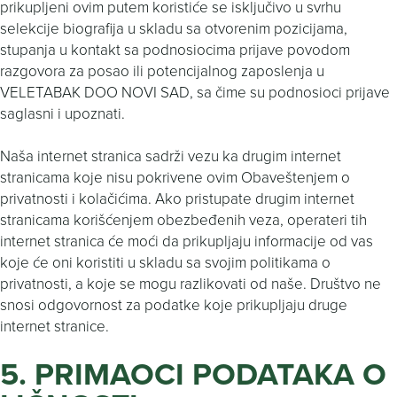
prikupljeni ovim putem koristiće se isključivo u svrhu
selekcije biografija u skladu sa otvorenim pozicijama,
stupanja u kontakt sa podnosiocima prijave povodom
razgovora za posao ili potencijalnog zaposlenja u
VELETABAK DOO NOVI SAD, sa čime su podnosioci prijave
saglasni i upoznati.
Naša internet stranica sadrži vezu ka drugim internet
stranicama koje nisu pokrivene ovim Obaveštenjem o
privatnosti i kolačićima. Ako pristupate drugim internet
stranicama korišćenjem obezbeđenih veza, operateri tih
internet stranica će moći da prikupljaju informacije od vas
koje će oni koristiti u skladu sa svojim politikama o
privatnosti, a koje se mogu razlikovati od naše. Društvo ne
snosi odgovornost za podatke koje prikupljaju druge
internet stranice.
5. PRIMAOCI PODATAKA O