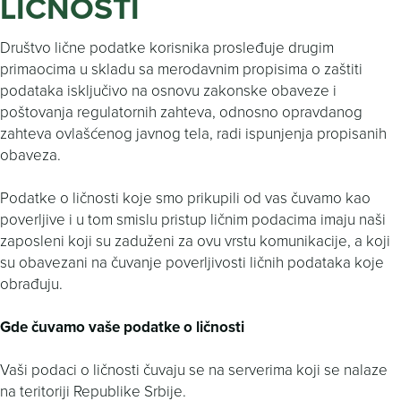
LIČNOSTI
Društvo lične podatke korisnika prosleđuje drugim
primaocima u skladu sa merodavnim propisima o zaštiti
podataka isključivo na osnovu zakonske obaveze i
poštovanja regulatornih zahteva, odnosno opravdanog
zahteva ovlašćenog javnog tela, radi ispunjenja propisanih
obaveza.
Podatke o ličnosti koje smo prikupili od vas čuvamo kao
poverljive i u tom smislu pristup ličnim podacima imaju naši
zaposleni koji su zaduženi za ovu vrstu komunikacije, a koji
su obavezani na čuvanje poverljivosti ličnih podataka koje
obrađuju.
Gde čuvamo vaše podatke o ličnosti
Vaši podaci o ličnosti čuvaju se na serverima koji se nalaze
na teritoriji Republike Srbije.