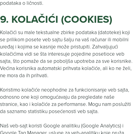
podataka o ličnosti.
9.
KOLAČIĆI (COOKIES)
Kolačići su male tekstualne zbirke podataka (datoteke) koji
se prilikom posete veb sajtu šalju na vaš računar ili mobilni
uređaj i kojima se kasnije može pristupiti. Zahvaljujući
kolačićima vidi se šta interesuje pojedine posetioce veb
sajta, što pomaže da se poboljša upotreba za sve korisnike.
Većina korisnika automatski prihvata kolačiće, ali ko ne želi,
ne mora da ih prihvati.
Koristimo kolačiće neophodne za funkcionisanje veb sajta,
odnosno one koji omogućavaju da pregledate naše
stranice, kao i kolačiće za performanse. Mogu nam poslužiti
da saznamo statistiku posećenosti veb sajta.
Naš veb-sajt koristi Google analitiku (Google Analytics) i
Google Tag Manager, usluge za veb-analitiku koje pruža