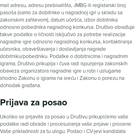
mail adresu, adresu prebivališta, JMBG ili registarski broj
pasoša (samo za dobitnike u nagradnoj igri u skladu sa
zakonskim zahtevom), datum učešća, izbor dobitnika
odnosno pobednika nagradnog konkursa. Društvo obrađuje
takve podatke o ličnosti isključivo za potrebe realizacije
nagradne igre odnosno nagradnog konkursa, kontaktiranja
učesnika, obaveštavanja i dostavljanja nagrade
dobitniku/pobedniku. Podatke o dobitnicima i nagradnim
igrama, Društvo prikuplja i čuva radi ispunjenja zakonskih
obaveza organizatora nagradne igre u robi i uslugama
shodno Zakonu o igrama na sreću i Zakonu o porezu na
dohodak građana.
Prijava za posao
Ukoliko se prijavite za posao u Društvu prikupićemo vaše
podatke radi obrade i procesuiranja vaše prijave i procene
Vaše prikladnosti za tu ulogu. Podaci i CV-jevi kandidata