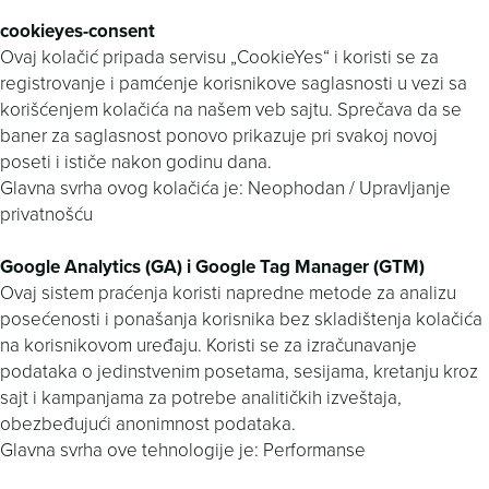
cookieyes-consent
Ovaj kolačić pripada servisu „CookieYes“ i koristi se za
registrovanje i pamćenje korisnikove saglasnosti u vezi sa
korišćenjem kolačića na našem veb sajtu. Sprečava da se
baner za saglasnost ponovo prikazuje pri svakoj novoj
poseti i ističe nakon godinu dana.
Glavna svrha ovog kolačića je: Neophodan / Upravljanje
privatnošću
Google Analytics (GA) i Google Tag Manager (GTM)
Ovaj sistem praćenja koristi napredne metode za analizu
posećenosti i ponašanja korisnika bez skladištenja kolačića
na korisnikovom uređaju. Koristi se za izračunavanje
podataka o jedinstvenim posetama, sesijama, kretanju kroz
sajt i kampanjama za potrebe analitičkih izveštaja,
obezbeđujući anonimnost podataka.
Glavna svrha ove tehnologije je: Performanse