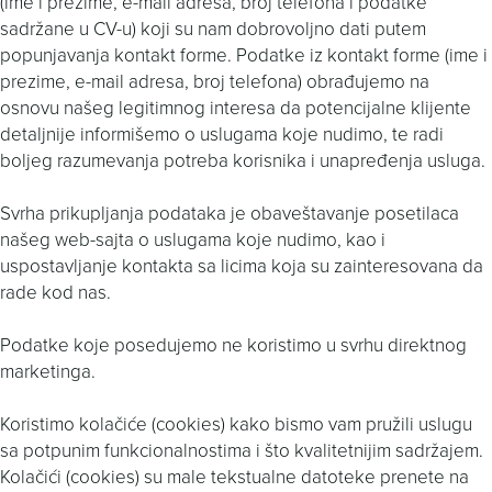
(ime i prezime, e-mail adresa, broj telefona i podatke
sadržane u CV-u) koji su nam dobrovoljno dati putem
popunjavanja kontakt forme. Podatke iz kontakt forme (ime i
prezime, e-mail adresa, broj telefona) obrađujemo na
osnovu našeg legitimnog interesa da potencijalne klijente
detaljnije informišemo o uslugama koje nudimo, te radi
boljeg razumevanja potreba korisnika i unapređenja usluga.
Svrha prikupljanja podataka je obaveštavanje posetilaca
našeg web-sajta o uslugama koje nudimo, kao i
uspostavljanje kontakta sa licima koja su zainteresovana da
rade kod nas.
Podatke koje posedujemo ne koristimo u svrhu direktnog
marketinga.
Koristimo kolačiće (cookies) kako bismo vam pružili uslugu
sa potpunim funkcionalnostima i što kvalitetnijim sadržajem.
Kolačići (cookies) su male tekstualne datoteke prenete na