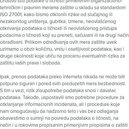
Društvo štiti podatke o ličnosti primerenim organizaciono-
tehničkim i pravnim merama zaštite u skladu sa standardom
ISO 27001, kako bismo otklonili rizike od slučajnog ili
nezakonitog uništenja, gubitka, izmene, neovlašćenog
otkrivanja podataka o ličnosti ili neovlašćenog pristupa
podacima o ličnosti koji su preneti, sačuvani ili na drugi način
obrađivani. Prilikom određivanja ovih mera zaštite uvek
uzimamo u obzir količinu, vrstu i osetljivost podataka, kao i
druge okolnosti koje utiču na procenu eventualnih rizika za
zaštitu vaših prava i sloboda.
Ipak, prenos podataka preko interneta nikada ne može biti
potpuno siguran i pored svih preduzetih mera bezbednosti.
S tim u vezi, rizik zloupotrebe podataka snosi i davalac
podataka. Takođe, uspostavili smo potrebne procedure za
otklanjanje informacionih incidenata, ali i procedure koje
nam omogućavaju da nadzorno telo i vas bez odlaganja
obavestimo o sumnji na povredu podataka o ličnosti, na
način i u rokovima propisanim primenjivim propisima o zaštiti