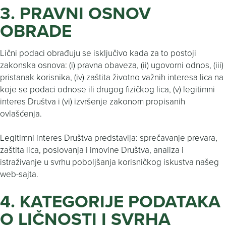
3. PRAVNI OSNOV
OBRADE
Lični podaci obrađuju se isključivo kada za to postoji
zakonska osnova: (i) pravna obaveza, (ii) ugovorni odnos, (iii)
pristanak korisnika, (iv) zaštita životno važnih interesa lica na
koje se podaci odnose ili drugog fizičkog lica, (v) legitimni
interes Društva i (vi) izvršenje zakonom propisanih
ovlašćenja.
Legitimni interes Društva predstavlja: sprečavanje prevara,
zaštita lica, poslovanja i imovine Društva, analiza i
istraživanje u svrhu poboljšanja korisničkog iskustva našeg
web-sajta.
4. KATEGORIJE PODATAKA
O LIČNOSTI I SVRHA